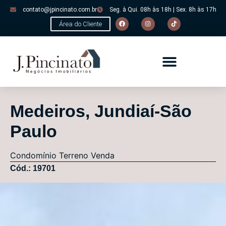
contato@jpincinato.com.br
Seg. à Qui. 08h às 18h | Sex. 8h às 17h
Área do Cliente
Medeiros, Jundiaí-São
Paulo
Condomínio
Terreno
Venda
Cód.: 19701