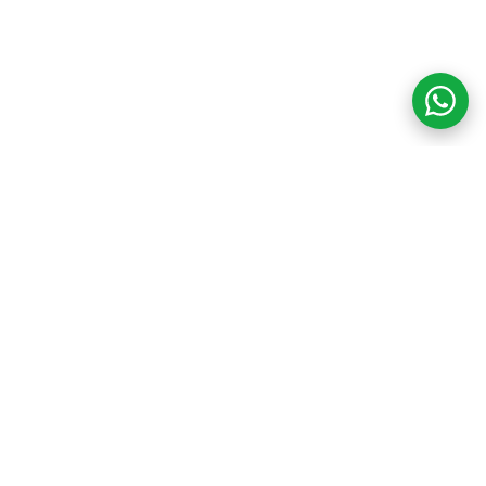
COM CREDIBILIDADE
E EXPERTISE,
CONECTANDO
CLIENTES AOS
IMÓVEIS DOS SEUS
SONHOS!
VENHA CONHECER O SEU FUTURO LAR!