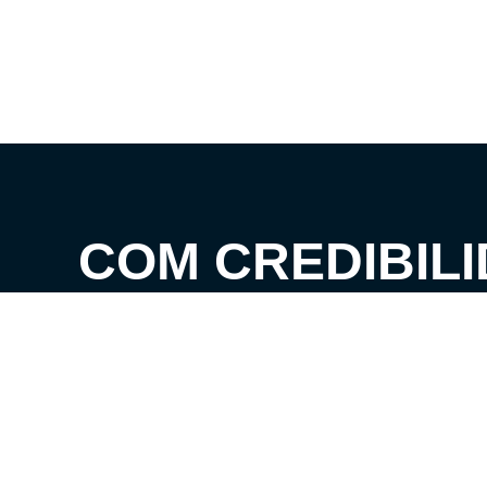
COM CREDIBILI
EXPERTISE, C
CLIENTES AOS 
SEUS SONHOS!
VENHA CONHECER O SEU FUTURO LAR!