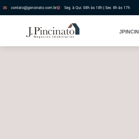
contato@jpincinato.com.br
Seg. à Qui. 08h às 18h | Sex. 8h às 17h
JPINCI