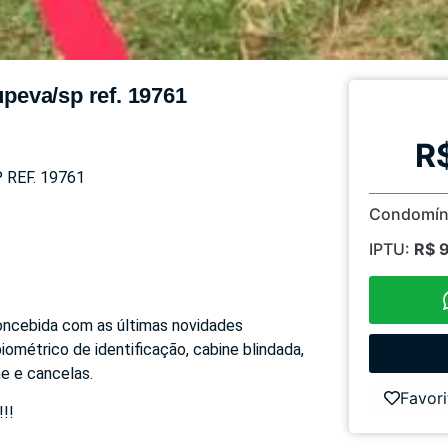
upeva/sp ref. 19761
R
 REF. 19761
Condomín
IPTU:
R$ 
 concebida com as últimas novidades
métrico de identificação, cabine blindada,
ne e cancelas.
Favori
!!!