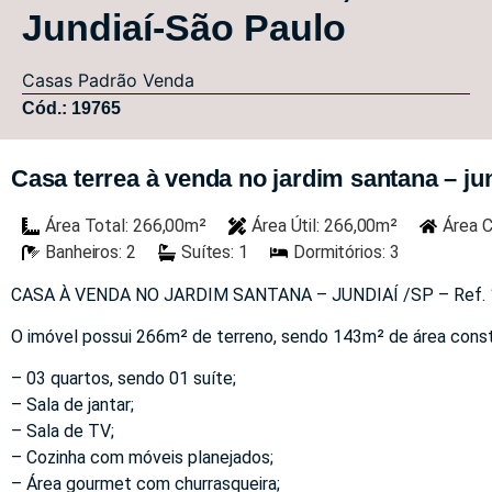
Jundiaí-São Paulo
Casas
Padrão
Venda
Cód.: 19765
Casa terrea à venda no jardim santana – jun
Área Total: 266,00m²
Área Útil: 266,00m²
Área C
Banheiros: 2
Suítes: 1
Dormitórios: 3
CASA À VENDA NO JARDIM SANTANA – JUNDIAÍ /SP – Ref.
O imóvel possui 266m² de terreno, sendo 143m² de área constr
– 03 quartos, sendo 01 suíte;
– Sala de jantar;
– Sala de TV;
– Cozinha com móveis planejados;
– Área gourmet com churrasqueira;