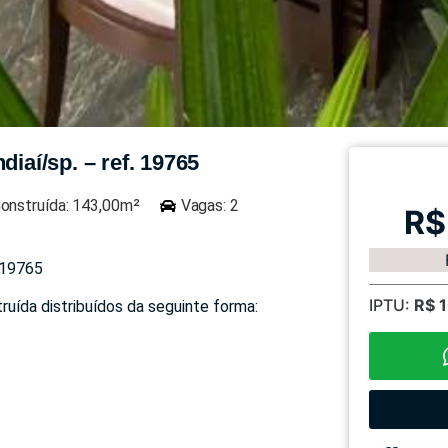
diaí/sp. – ref. 19765
onstruída: 143,00m²
Vagas: 2
R$
 19765
IPTU:
R$ 
uída distribuídos da seguinte forma: