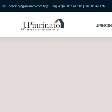
contato@jpincinato.com.br
Seg. à Qui. 08h às 18h | Sex. 8h às 17h
JPINCI