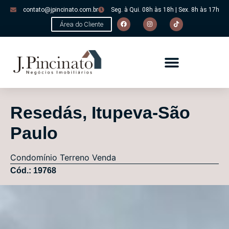
contato@jpincinato.com.br
Seg. à Qui. 08h às 18h | Sex. 8h às 17h
Área do Cliente
Resedás, Itupeva-São
Paulo
Condomínio
Terreno
Venda
Cód.: 19768