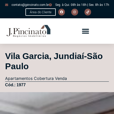
contato@jpincinato.com.br
Seg. à Qui. 08h às 18h | Sex. 8h às 17h
Área do Cliente
Vila Garcia, Jundiaí-São
Paulo
Apartamentos
Cobertura
Venda
Cód.: 1977