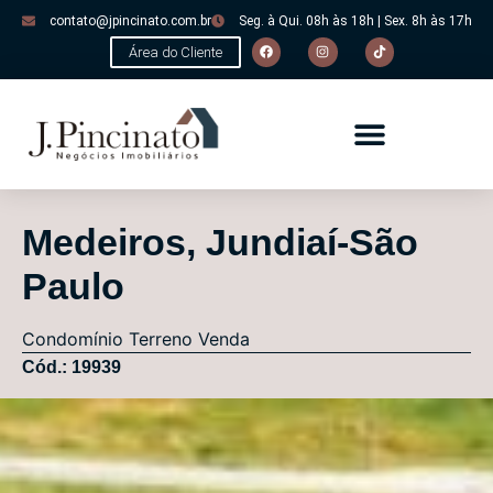
contato@jpincinato.com.br
Seg. à Qui. 08h às 18h | Sex. 8h às 17h
Área do Cliente
Medeiros, Jundiaí-São
Paulo
Condomínio
Terreno
Venda
Cód.: 19939