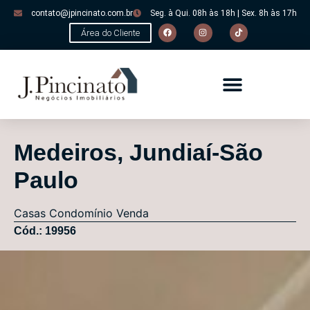
contato@jpincinato.com.br
Seg. à Qui. 08h às 18h | Sex. 8h às 17h
Área do Cliente
Medeiros, Jundiaí-São
Paulo
Casas
Condomínio
Venda
Cód.: 19956