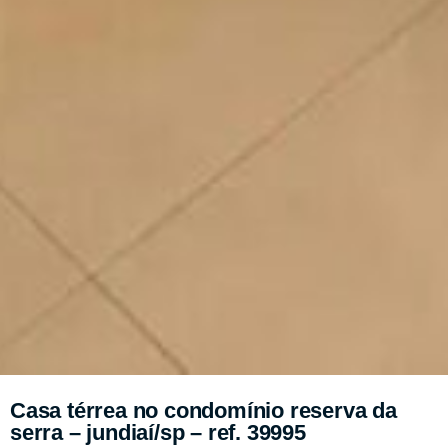
Casa térrea no condomínio reserva da
serra – jundiaí/sp – ref. 39995