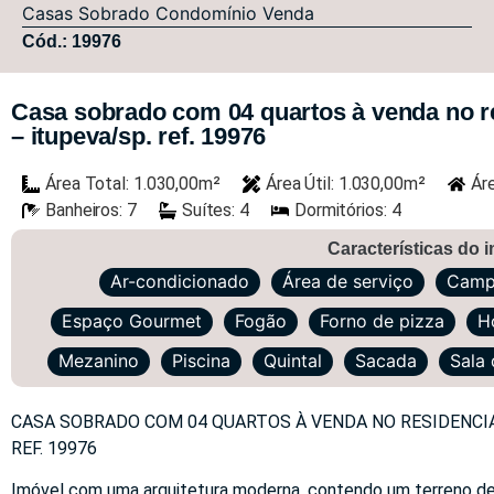
Casas
Sobrado Condomínio
Venda
Cód.: 19976
Casa sobrado com 04 quartos à venda no re
– itupeva/sp. ref. 19976
Área Total: 1.030,00m²
Área Útil: 1.030,00m²
Ár
Banheiros: 7
Suítes: 4
Dormitórios: 4
Características do 
Ar-condicionado
Área de serviço
Campo
Espaço Gourmet
Fogão
Forno de pizza
H
Mezanino
Piscina
Quintal
Sacada
Sala 
CASA SOBRADO COM 04 QUARTOS À VENDA NO RESIDENCIA
REF. 19976
Imóvel com uma arquitetura moderna, contendo um terreno de