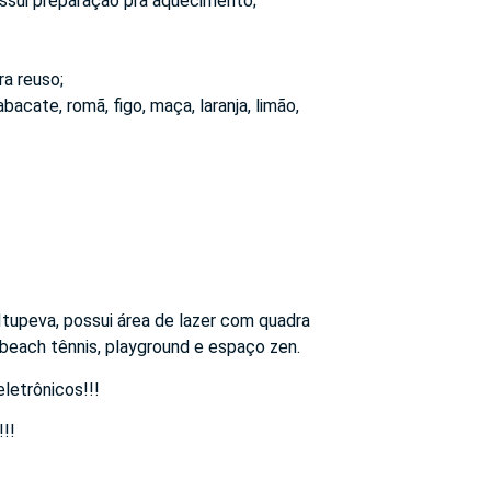
ossui preparação pra aquecimento;
ra reuso;
acate, romã, figo, maça, laranja, limão,
Itupeva, possui área de lazer com quadra
 beach tênnis, playground e espaço zen.
letrônicos!!!
!!!