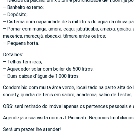
– Medida da piscina; 8m x 3,5m e profundidade de 1,60m, já p
– Banheiro externo;
– Depósito;
– Cisterna com capacidade de 5 mil litros de água da chuva pa
– Pomar com manga, amora, caqui, jabuticaba, ameixa, goiaba, ab
mexerica, maracujá, abacaxi, tâmara entre outros;
– Pequena horta.
Detalhes:
– Telhas térmicas;
– Aquecedor solar com boiler de 500 litros;
– Duas caixas d`água de 1.000 litros.
Condomínio com muita área verde, localizado na parte alta de 
society, quadra de tênis em saibro, academia, salão de festas,
OBS: será retirado do imóvel apenas os pertences pessoais e e
Agende já a sua visita com a J. Pincinato Negócios Imobiliários
Será um prazer lhe atender!