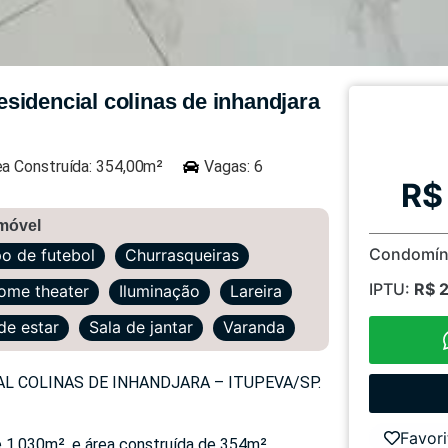
sidencial colinas de inhandjara
ea Construída: 354,00m²
Vagas: 6
R$
imóvel
Condomín
 de futebol
Churrasqueiras
IPTU:
R$ 
ome theater
Iluminação
Lareira
de estar
Sala de jantar
Varanda
L COLINAS DE INHANDJARA – ITUPEVA/SP.
Favori
 1.030m², e área construída de 354m²