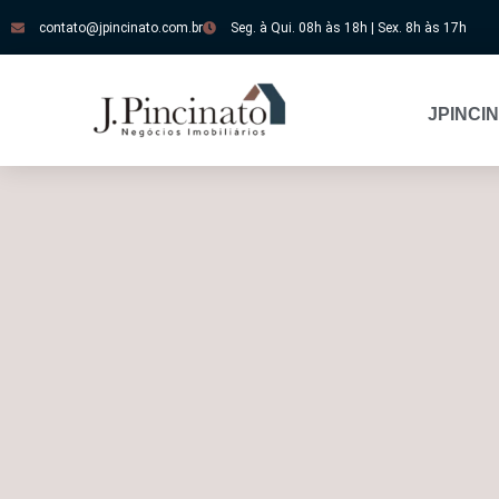
contato@jpincinato.com.br
Seg. à Qui. 08h às 18h | Sex. 8h às 17h
JPINCI