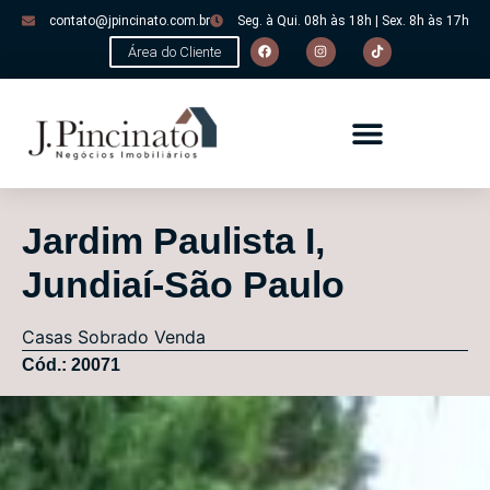
contato@jpincinato.com.br
Seg. à Qui. 08h às 18h | Sex. 8h às 17h
Área do Cliente
Jardim Paulista I,
Jundiaí-São Paulo
Casas
Sobrado
Venda
Cód.: 20071