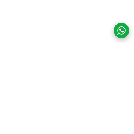
COM CREDIBILIDADE
E EXPERTISE,
CONECTANDO
CLIENTES AOS
IMÓVEIS DOS SEUS
SONHOS!
VENHA CONHECER O SEU FUTURO LAR!