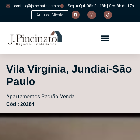
contato@jpincinato.com.br
Seg. à Qui. 08h às 18h | Sex. 8h às 17h
Área do Cliente
Vila Virgínia, Jundiaí-São
Paulo
Apartamentos
Padrão
Venda
Cód.: 20284