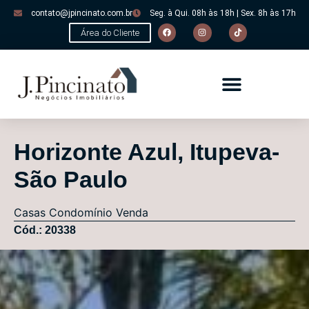
contato@jpincinato.com.br
Seg. à Qui. 08h às 18h | Sex. 8h às 17h
Área do Cliente
Horizonte Azul, Itupeva-
São Paulo
Casas
Condomínio
Venda
Cód.: 20338