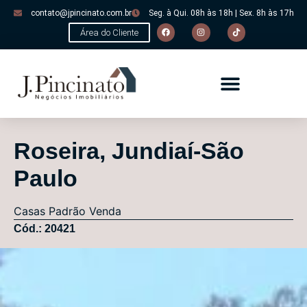
contato@jpincinato.com.br
Seg. à Qui. 08h às 18h | Sex. 8h às 17h
Área do Cliente
Roseira, Jundiaí-São
Paulo
Casas
Padrão
Venda
Cód.: 20421