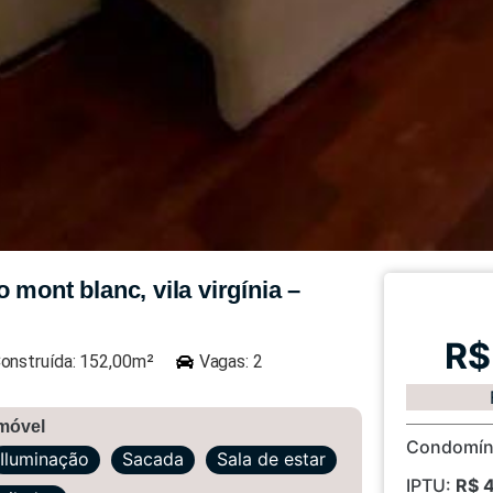
mont blanc, vila virgínia –
R$
onstruída: 152,00m²
Vagas: 2
imóvel
Condomín
Iluminação
Sacada
Sala de estar
IPTU:
R$ 