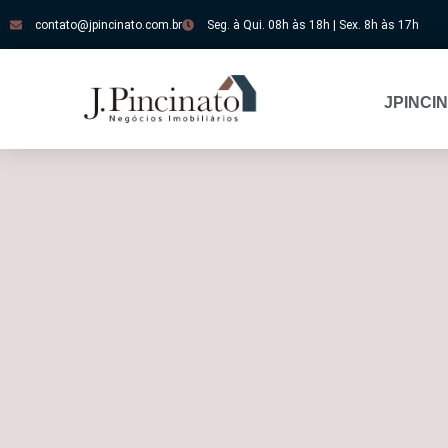
contato@jpincinato.com.br
Seg. à Qui. 08h às 18h | Sex. 8h às 17h
JPINCI