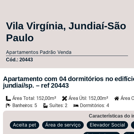
Vila Virgínia, Jundiaí-São
Paulo
Apartamentos
Padrão
Venda
Cód.: 20443
Apartamento com 04 dormitórios no edifício 
jundiaí/sp. – ref 20443
Área Total: 152,00m²
Área Útil: 152,00m²
Área C
Banheiros: 5
Suítes: 2
Dormitórios: 4
Características do 
Aceita pet
Área de serviço
Elevador Social