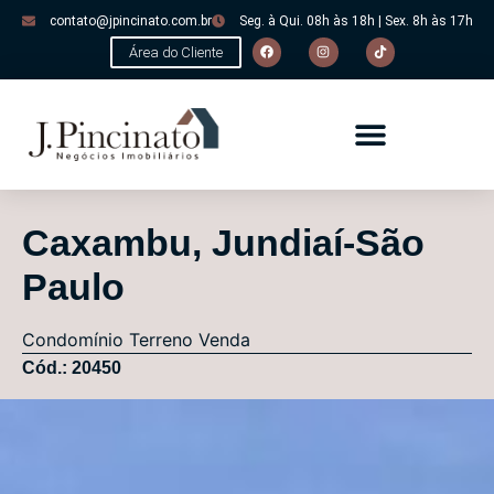
contato@jpincinato.com.br
Seg. à Qui. 08h às 18h | Sex. 8h às 17h
Área do Cliente
Caxambu, Jundiaí-São
Paulo
Condomínio
Terreno
Venda
Cód.: 20450