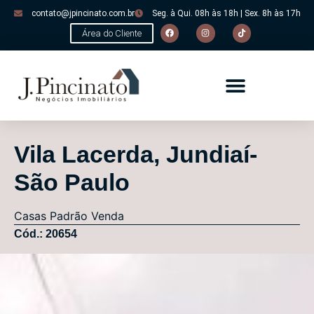
contato@jpincinato.com.br
Seg. à Qui. 08h às 18h | Sex. 8h às 17h
Área do Cliente
Vila Lacerda, Jundiaí-
São Paulo
Casas
Padrão
Venda
Cód.: 20654