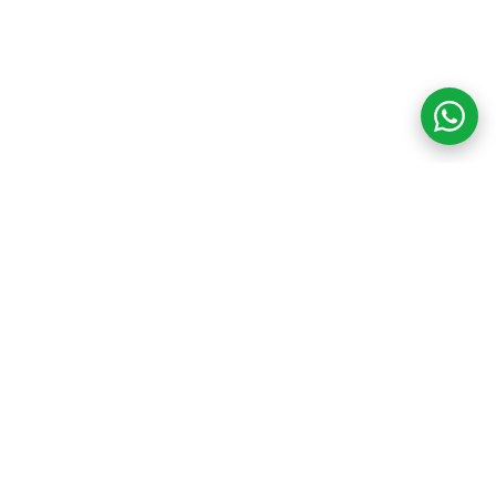
COM CREDIBILIDADE
E EXPERTISE,
CONECTANDO
CLIENTES AOS
IMÓVEIS DOS SEUS
SONHOS!
VENHA CONHECER O SEU FUTURO LAR!