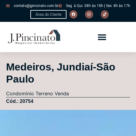
contato@jpincinato.com.br
Seg. à Qui. 08h às 18h | Sex. 8h às 17h
Área do Cliente
Medeiros, Jundiaí-São
Paulo
Condomínio
Terreno
Venda
Cód.: 20754