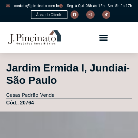
contato@jpincinato.com.br
Seg. à Qui. 08h às 18h | Sex. 8h às 17h
Área do Cliente
Jardim Ermida I, Jundiaí-
São Paulo
Casas
Padrão
Venda
Cód.: 20764