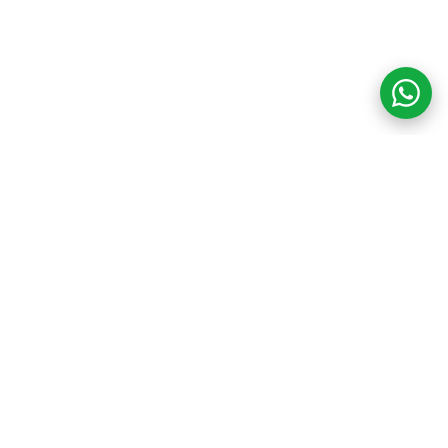
COM CREDIBILIDADE
E EXPERTISE,
CONECTANDO
CLIENTES AOS
IMÓVEIS DOS SEUS
SONHOS!
VENHA CONHECER O SEU FUTURO LAR!