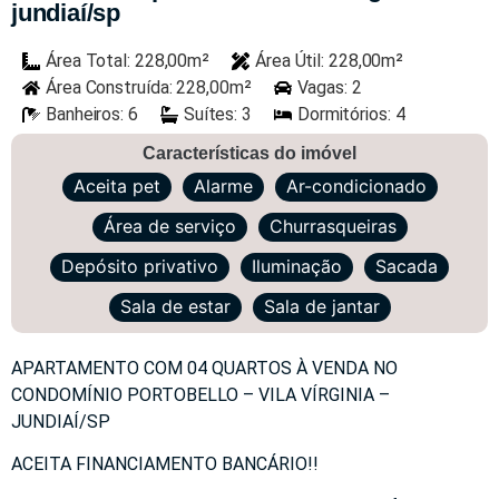
jundiaí/sp
Área Total: 228,00m²
Área Útil: 228,00m²
Área Construída: 228,00m²
Vagas: 2
Banheiros: 6
Suítes: 3
Dormitórios: 4
Características do imóvel
Aceita pet
Alarme
Ar-condicionado
Área de serviço
Churrasqueiras
Depósito privativo
Iluminação
Sacada
Sala de estar
Sala de jantar
APARTAMENTO COM 04 QUARTOS À VENDA NO
CONDOMÍNIO PORTOBELLO – VILA VÍRGINIA –
JUNDIAÍ/SP
ACEITA FINANCIAMENTO BANCÁRIO!!