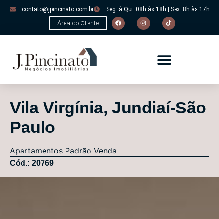
contato@jpincinato.com.br
Seg. à Qui. 08h às 18h | Sex. 8h às 17h
Área do Cliente
Vila Virgínia, Jundiaí-São
Paulo
Apartamentos
Padrão
Venda
Cód.: 20769