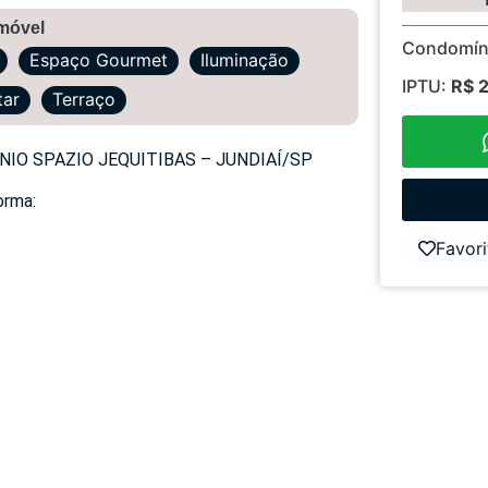
imóvel
Condomín
Espaço Gourmet
Iluminação
IPTU:
R$ 
tar
Terraço
IO SPAZIO JEQUITIBAS – JUNDIAÍ/SP
orma:
Favori