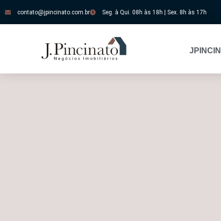
contato@jpincinato.com.br
Seg. à Qui. 08h às 18h | Sex. 8h às 17h
JPINCI