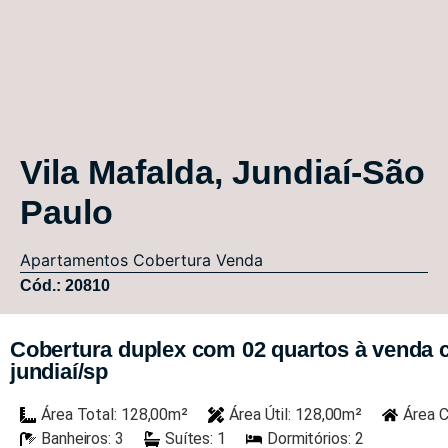
Vila Mafalda, Jundiaí-São
Paulo
Apartamentos
Cobertura
Venda
Cód.: 20810
Cobertura duplex com 02 quartos à venda c
jundiaí/sp
Área Total: 128,00m²
Área Útil: 128,00m²
Área C
Banheiros: 3
Suítes: 1
Dormitórios: 2