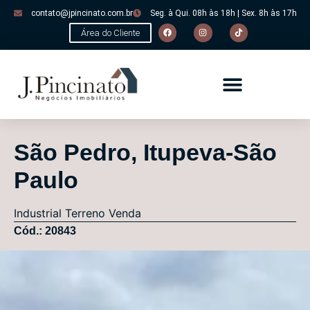
contato@jpincinato.com.br
Seg. à Qui. 08h às 18h | Sex. 8h às 17h
Área do Cliente
São Pedro, Itupeva-São
Paulo
Industrial
Terreno
Venda
Cód.: 20843