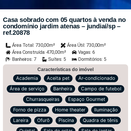
Casa sobrado com 05 quartos à venda no
condomínio jardim atenas – jundiaí/sp –
ref.20878
Área Total: 730,00m²
Área Útil: 730,00m²
Área Construída: 470,00m²
Vagas: 6
Banheiros: 7
Suítes: 5
Dormitórios: 5
Características do imóvel
Academia
Aceita pet
Ar-condicionado
Área de serviço
Banheira
Campo de futebol
Churrasqueiras
Espaço Gourmet
Forno de pizza
Home theater
Iluminação
Lareira
Ofurô
Piscina
Quadra de tênis
Quintal
Sala de estar
Sala de jantar