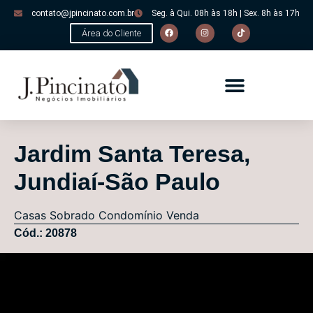
contato@jpincinato.com.br
Seg. à Qui. 08h às 18h | Sex. 8h às 17h
Área do Cliente
Jardim Santa Teresa,
Jundiaí-São Paulo
Casas
Sobrado Condomínio
Venda
Cód.: 20878