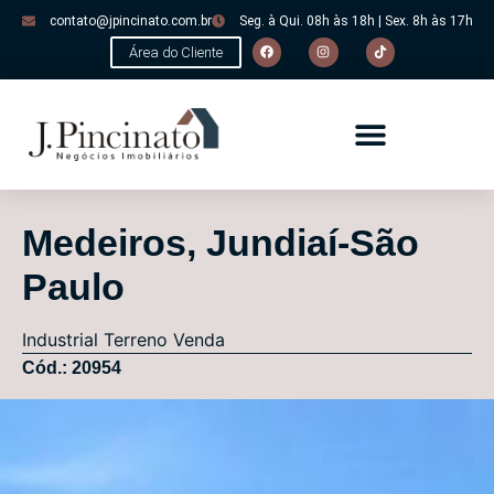
contato@jpincinato.com.br
Seg. à Qui. 08h às 18h | Sex. 8h às 17h
Área do Cliente
Medeiros, Jundiaí-São
Paulo
Industrial
Terreno
Venda
Cód.: 20954