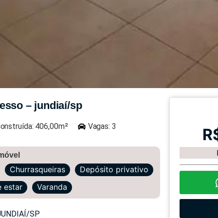
esso – jundiaí/sp
onstruída: 406,00m²
Vagas: 3
R
imóvel
Churrasqueiras
Depósito privativo
e estar
Varanda
JUNDIAÍ/SP