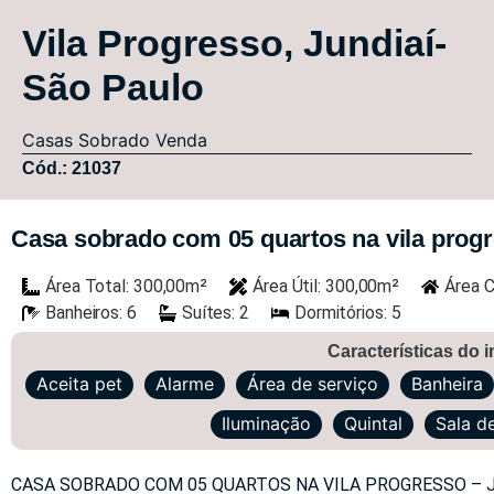
Vila Progresso, Jundiaí-
São Paulo
Casas
Sobrado
Venda
Cód.: 21037
Casa sobrado com 05 quartos na vila progr
Área Total: 300,00m²
Área Útil: 300,00m²
Área C
Banheiros: 6
Suítes: 2
Dormitórios: 5
Características do 
Aceita pet
Alarme
Área de serviço
Banheira
Iluminação
Quintal
Sala d
CASA SOBRADO COM 05 QUARTOS NA VILA PROGRESSO – 