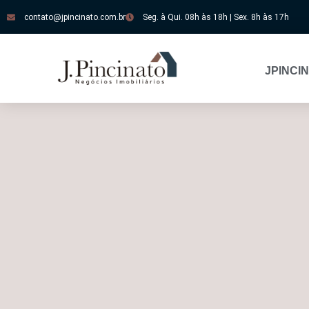
contato@jpincinato.com.br
Seg. à Qui. 08h às 18h | Sex. 8h às 17h
JPINCI