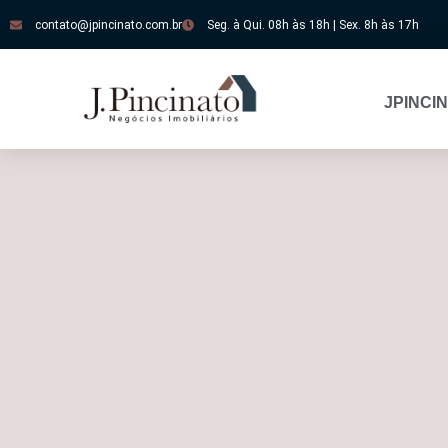
contato@jpincinato.com.br
Seg. à Qui. 08h às 18h | Sex. 8h às 17h
JPINCI