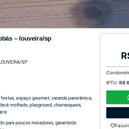
obás – louveira/sp
R
LOUVEIRA/SP
Condomín
IPTU:
R$ 
 festas, espaço gourmet, varanda panorâmica,
 deck molhado, playground, churrasqueira,
ica.
ado para poucos moradores, garantindo
Favori