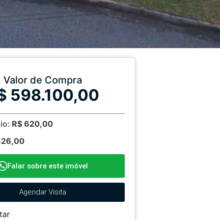
Valor de Compra
$ 598.100,00
io:
R$ 620,00
626,00
Falar sobre este imóvel
Agendar Visita
tar