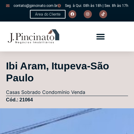
contato@jpincinato.com.br
Seg. à Qui. 08h às 18h | Sex. 8h às 17h
Área do Cliente
Ibi Aram, Itupeva-São
Paulo
Casas
Sobrado Condomínio
Venda
Cód.: 21064