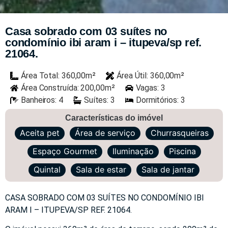
Casa sobrado com 03 suítes no
condomínio ibi aram i – itupeva/sp ref.
21064.
Área Total: 360,00m²
Área Útil: 360,00m²
Área Construída: 200,00m²
Vagas: 3
Banheiros: 4
Suítes: 3
Dormitórios: 3
Características do imóvel
Aceita pet
Área de serviço
Churrasqueiras
Espaço Gourmet
Iluminação
Piscina
Quintal
Sala de estar
Sala de jantar
CASA SOBRADO COM 03 SUÍTES NO CONDOMÍNIO IBI
ARAM I – ITUPEVA/SP REF. 21064.