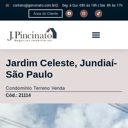
contato@jpincinato.com.br
Seg. à Qui. 08h às 18h | Sex. 8h às 17h
Área do Cliente
Jardim Celeste, Jundiaí-
São Paulo
Condomínio
Terreno
Venda
Cód.: 21114