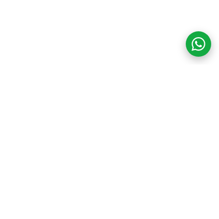
COM CREDIBILIDADE
E EXPERTISE,
CONECTANDO
CLIENTES AOS
IMÓVEIS DOS SEUS
SONHOS!
VENHA CONHECER O SEU FUTURO LAR!