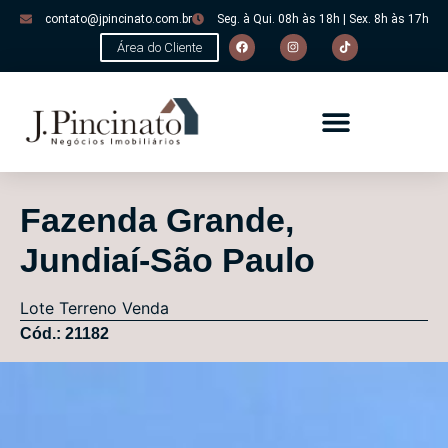
contato@jpincinato.com.br
Seg. à Qui. 08h às 18h | Sex. 8h às 17h
Área do Cliente
Fazenda Grande,
Jundiaí-São Paulo
Lote
Terreno
Venda
Cód.: 21182