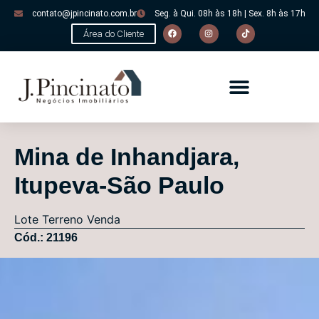
contato@jpincinato.com.br
Seg. à Qui. 08h às 18h | Sex. 8h às 17h
Área do Cliente
Mina de Inhandjara,
Itupeva-São Paulo
Lote
Terreno
Venda
Cód.: 21196