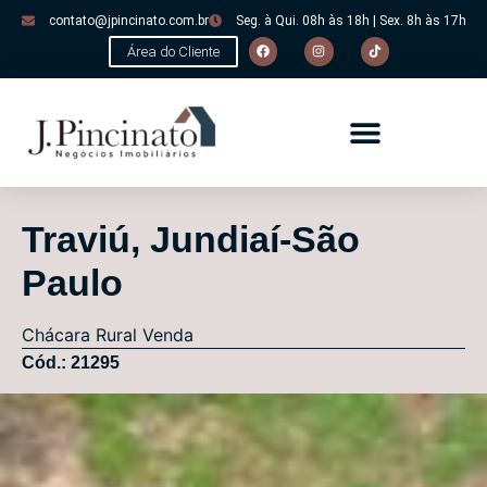
contato@jpincinato.com.br
Seg. à Qui. 08h às 18h | Sex. 8h às 17h
Área do Cliente
Traviú, Jundiaí-São
Paulo
Chácara
Rural
Venda
Cód.: 21295