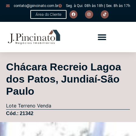
contato@jpincinato.com.br
Seg. à Qui. 08h às 18h | Sex. 8h às 17h
Área do Cliente
Chácara Recreio Lagoa
dos Patos, Jundiaí-São
Paulo
Lote
Terreno
Venda
Cód.: 21342