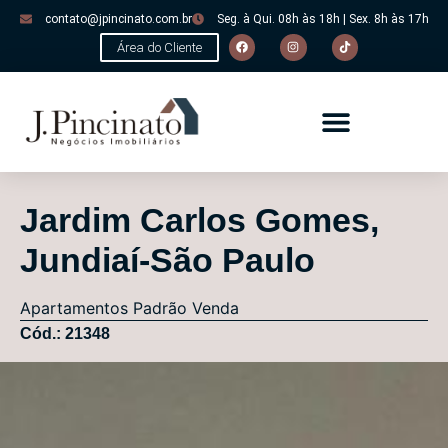
contato@jpincinato.com.br
Seg. à Qui. 08h às 18h | Sex. 8h às 17h
Área do Cliente
Jardim Carlos Gomes,
Jundiaí-São Paulo
Apartamentos
Padrão
Venda
Cód.: 21348