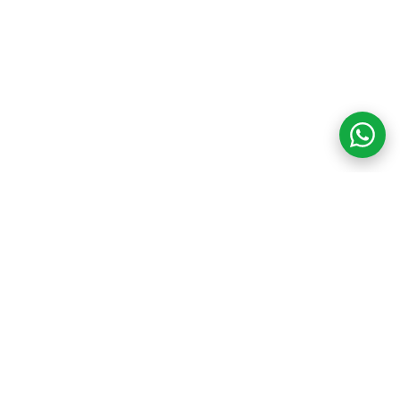
COM CREDIBILIDADE
E EXPERTISE,
CONECTANDO
CLIENTES AOS
IMÓVEIS DOS SEUS