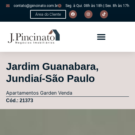
contato@jpincinato.com.br
Seg. à Qui. 08h às 18h | Sex. 8h às 17h
Área do Cliente
Jardim Guanabara,
Jundiaí-São Paulo
Apartamentos
Garden
Venda
Cód.: 21373