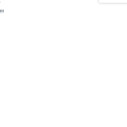
.
!!!