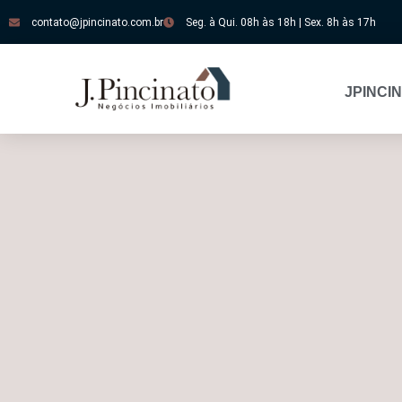
contato@jpincinato.com.br
Seg. à Qui. 08h às 18h | Sex. 8h às 17h
JPINCI