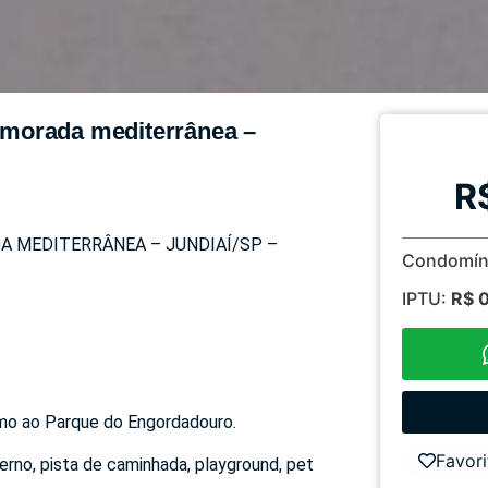
a morada mediterrânea –
R
A MEDITERRÂNEA – JUNDIAÍ/SP –
Condomín
IPTU:
R$ 
mo ao Parque do Engordadouro.
Favori
erno, pista de caminhada, playground, pet