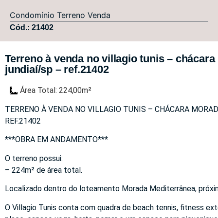
Condomínio
Terreno
Venda
Cód.: 21402
Terreno à venda no villagio tunis – chácar
jundiaí/sp – ref.21402
Área Total: 224,00m²
TERRENO À VENDA NO VILLAGIO TUNIS – CHÁCARA MORAD
REF.21402
***OBRA EM ANDAMENTO***
O terreno possui:
– 224m² de área total.
Localizado dentro do loteamento Morada Mediterrânea, próxi
O Villagio Tunis conta com quadra de beach tennis, fitness ext