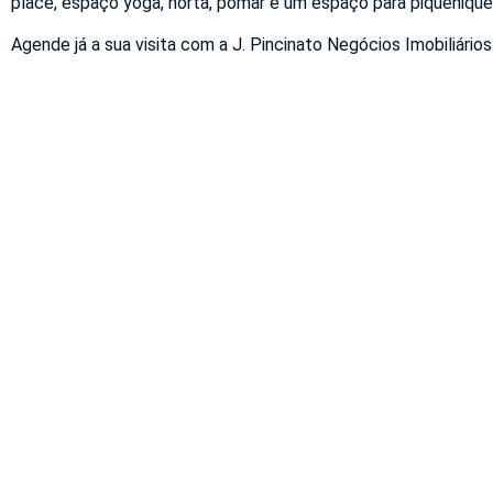
place, espaço yoga, horta, pomar e um espaço para piquenique
Agende já a sua visita com a J. Pincinato Negócios Imobiliários