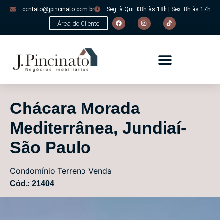
contato@jpincinato.com.br
Seg. à Qui. 08h às 18h | Sex. 8h às 17h
Área do Cliente
Chácara Morada
Mediterrânea, Jundiaí-
São Paulo
Condomínio
Terreno
Venda
Cód.: 21404