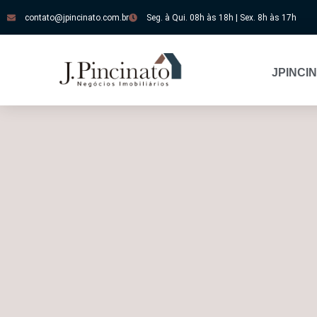
contato@jpincinato.com.br
Seg. à Qui. 08h às 18h | Sex. 8h às 17h
JPINCI