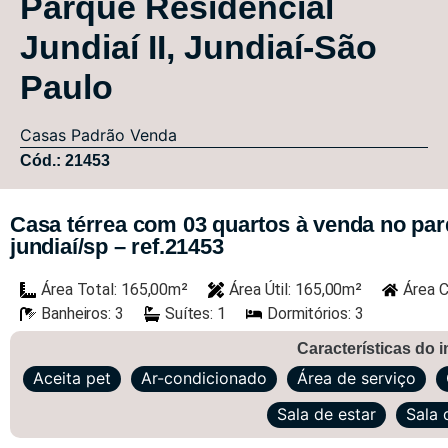
Parque Residencial
Jundiaí II, Jundiaí-São
Paulo
Casas
Padrão
Venda
Cód.: 21453
Casa térrea com 03 quartos à venda no parqu
jundiaí/sp – ref.21453
Área Total: 165,00m²
Área Útil: 165,00m²
Área C
Banheiros: 3
Suítes: 1
Dormitórios: 3
Características do 
Aceita pet
Ar-condicionado
Área de serviço
Sala de estar
Sala 