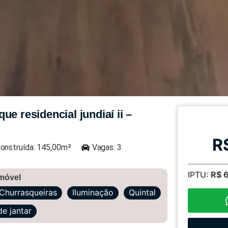
e residencial jundiaí ii –
R
onstruída: 145,00m²
Vagas: 3
IPTU:
R$ 
imóvel
Churrasqueiras
Iluminação
Quintal
de jantar