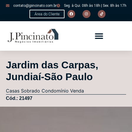
contato@jpincinato.com.br
Seg. à Qui. 08h às 18h | Sex. 8h às 17h
Área do Cliente
Jardim das Carpas,
Jundiaí-São Paulo
Casas
Sobrado Condomínio
Venda
Cód.: 21497