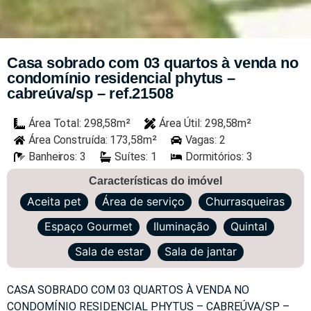
Casa sobrado com 03 quartos à venda no
condomínio residencial phytus –
cabreúva/sp – ref.21508
Área Total: 298,58m²
Área Útil: 298,58m²
Área Construída: 173,58m²
Vagas: 2
Banheiros: 3
Suítes: 1
Dormitórios: 3
Características do imóvel
Aceita pet
Área de serviço
Churrasqueiras
Espaço Gourmet
Iluminação
Quintal
Sala de estar
Sala de jantar
CASA SOBRADO COM 03 QUARTOS À VENDA NO
CONDOMÍNIO RESIDENCIAL PHYTUS – CABREÚVA/SP –