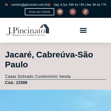
contato@jpincinato.com.br
Seg. à Qui. 08h às 18h | Sex. 8h às 17h
Área do Cliente
Jacaré, Cabreúva-São
Paulo
Casas
Sobrado Condomínio
Venda
Cód.: 21508