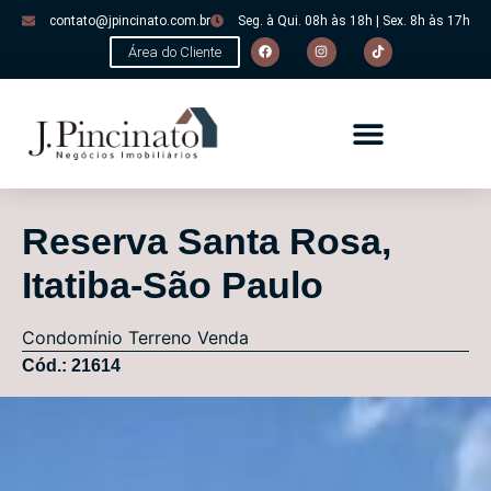
contato@jpincinato.com.br
Seg. à Qui. 08h às 18h | Sex. 8h às 17h
Área do Cliente
Reserva Santa Rosa,
Itatiba-São Paulo
Condomínio
Terreno
Venda
Cód.: 21614