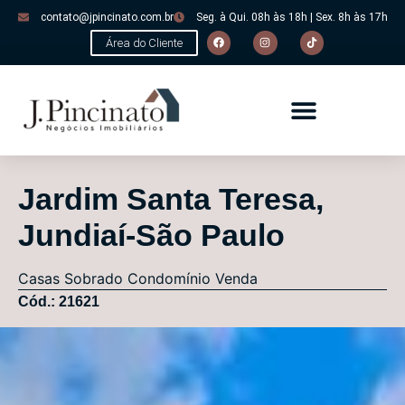
contato@jpincinato.com.br
Seg. à Qui. 08h às 18h | Sex. 8h às 17h
Área do Cliente
Jardim Santa Teresa,
Jundiaí-São Paulo
Casas
Sobrado Condomínio
Venda
Cód.: 21621