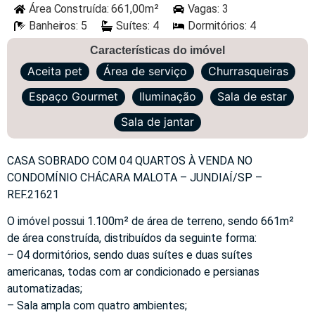
Área Construída: 661,00m²
Vagas: 3
Banheiros: 5
Suítes: 4
Dormitórios: 4
Características do imóvel
Aceita pet
Área de serviço
Churrasqueiras
Espaço Gourmet
Iluminação
Sala de estar
Sala de jantar
CASA SOBRADO COM 04 QUARTOS À VENDA NO
CONDOMÍNIO CHÁCARA MALOTA – JUNDIAÍ/SP –
REF.21621
O imóvel possui 1.100m² de área de terreno, sendo 661m²
de área construída, distribuídos da seguinte forma:
– 04 dormitórios, sendo duas suítes e duas suítes
americanas, todas com ar condicionado e persianas
automatizadas;
– Sala ampla com quatro ambientes;