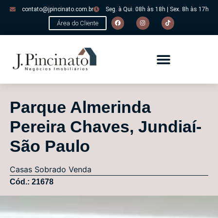
contato@jpincinato.com.br
Seg. à Qui. 08h às 18h | Sex. 8h às 17h
Área do Cliente
Parque Almerinda
Pereira Chaves, Jundiaí-
São Paulo
Casas
Sobrado
Venda
Cód.: 21678