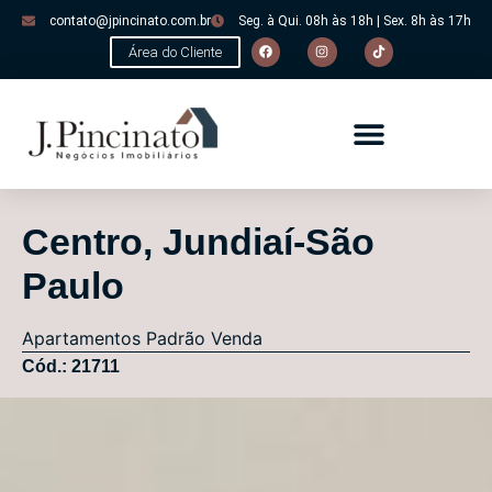
contato@jpincinato.com.br
Seg. à Qui. 08h às 18h | Sex. 8h às 17h
Área do Cliente
Centro, Jundiaí-São
Paulo
Apartamentos
Padrão
Venda
Cód.: 21711