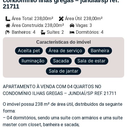
condomínio ilhas gregas – jundiaí/sp ref.
21711
Área Total: 238,00m²
Área Útil: 238,00m²
Área Construída: 238,00m²
Vagas: 3
Banheiros: 4
Suítes: 2
Dormitórios: 4
Características do imóvel
Aceita pet
Área de serviço
Banheira
Iluminação
Sacada
Sala de estar
Sala de jantar
APARTAMENTO À VENDA COM 04 QUARTOS NO
CONDOMÍNIO ILHAS GREGAS – JUNDIAÍ/SP REF. 21711
O imóvel possui 238 m² de área útil, distribuídos da seguinte
forma:
– 04 dormitórios, sendo uma suíte com armários e uma suíte
master com closet, banheira e sacada;