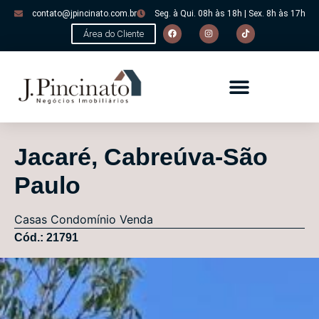
contato@jpincinato.com.br
Seg. à Qui. 08h às 18h | Sex. 8h às 17h
Área do Cliente
Jacaré, Cabreúva-São
Paulo
Casas
Condomínio
Venda
Cód.: 21791