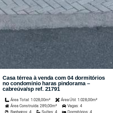
Casa térrea à venda com 04 dormitórios
no condomínio haras pindorama –
cabreúva/sp ref. 21791
Área Total: 1.028,00m²
Área Útil: 1.028,00m²
Área Construída: 289,00m²
Vagas: 4
Banheiros: 4
Suítes: 4
Dormitórios: 4