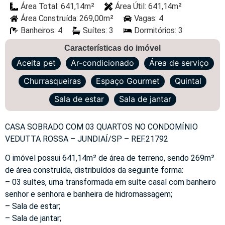
Área Total: 641,14m²
Área Útil: 641,14m²
Área Construída: 269,00m²
Vagas: 4
Banheiros: 4
Suítes: 3
Dormitórios: 3
Características do imóvel
Aceita pet
Ar-condicionado
Área de serviço
Churrasqueiras
Espaço Gourmet
Quintal
Sala de estar
Sala de jantar
CASA SOBRADO COM 03 QUARTOS NO CONDOMÍNIO
VEDUTTA ROSSA – JUNDIAÍ/SP – REF.21792
O imóvel possui 641,14m² de área de terreno, sendo 269m²
de área construída, distribuídos da seguinte forma:
– 03 suítes, uma transformada em suíte casal com banheiro
senhor e senhora e banheira de hidromassagem;
– Sala de estar;
– Sala de jantar;