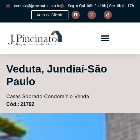
contato@jpincinato.com.br
Seg. à Qui. 08h às 18h | Sex. 8h às 17h
Área do Cliente
Veduta, Jundiaí-São
Paulo
Casas
Sobrado Condomínio
Venda
Cód.: 21792