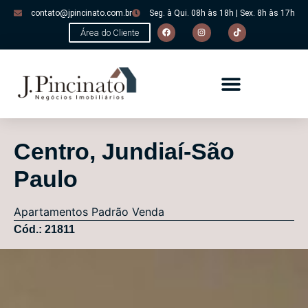
contato@jpincinato.com.br
Seg. à Qui. 08h às 18h | Sex. 8h às 17h
Área do Cliente
Centro, Jundiaí-São
Paulo
Apartamentos
Padrão
Venda
Cód.: 21811