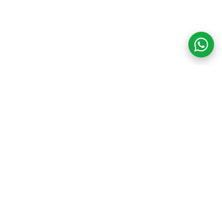
COM CREDIBILIDADE
E EXPERTISE,
CONECTANDO
CLIENTES AOS
IMÓVEIS DOS SEUS
SONHOS!
VENHA CONHECER O SEU FUTURO LAR!