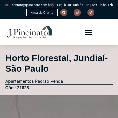
contato@jpincinato.com.br
Seg. à Qui. 08h às 18h | Sex. 8h às 17h
Área do Cliente
Horto Florestal, Jundiaí-
São Paulo
Apartamentos
Padrão
Venda
Cód.: 21828