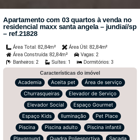
Apartamento com 03 quartos à venda no
residencial maxx santa angela – jundiaí/sp
– ref.21828
Área Total: 82,84m²
Área Útil: 82,84m²
Área Construída: 82,84m²
Vagas: 2
Banheiros: 2
Suítes: 1
Dormitórios: 3
Características do imóvel
Academia
Aceita pet
Área de serviço
Churrasqueiras
Elevador de Serviço
Elevador Social
Espaço Gourmet
Espaço Kids
Iluminação
Pet Place
Piscina
Piscina adulto
Piscina infantil
Playground
Quadra Poliesportiva
Sacada