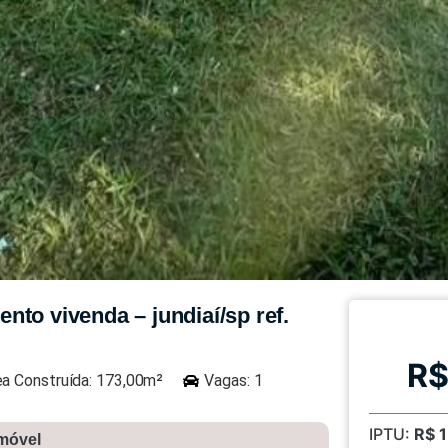
to vivenda – jundiaí/sp ref.
R$
ea Construída: 173,00m²
Vagas: 1
IPTU:
R$ 
imóvel