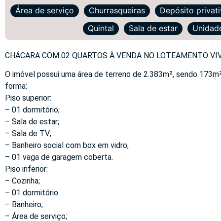
Área de serviço
Churrasqueiras
Depósito privat
Quintal
Sala de estar
Unidade
CHÁCARA COM 02 QUARTOS À VENDA NO LOTEAMENTO VIVE
O imóvel possui uma área de terreno de 2.383m², sendo 173m² 
forma:
Piso superior:
– 01 dormitório;
– Sala de estar;
– Sala de TV;
– Banheiro social com box em vidro;
– 01 vaga de garagem coberta.
Piso inferior:
– Cozinha;
– 01 dormitório
– Banheiro;
– Área de serviço;