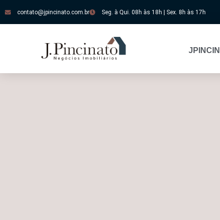
contato@jpincinato.com.br
Seg. à Qui. 08h às 18h | Sex. 8h às 17h
JPINCI