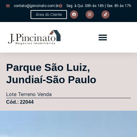
contato@jpincinato.com.br
Seg. à Qui. 08h às 18h | Sex. 8h às 17h
Área do Cliente
Parque São Luiz,
Jundiaí-São Paulo
Lote
Terreno
Venda
Cód.: 22044