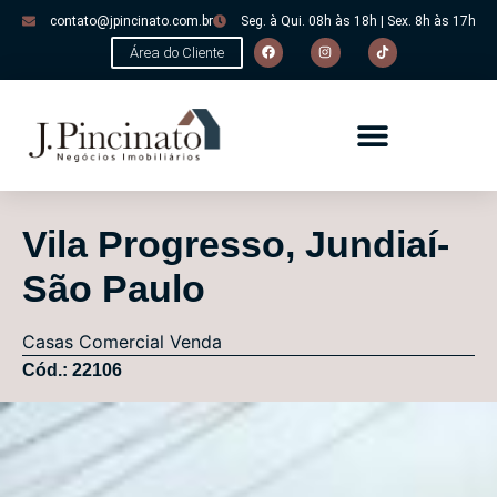
contato@jpincinato.com.br
Seg. à Qui. 08h às 18h | Sex. 8h às 17h
Área do Cliente
Vila Progresso, Jundiaí-
São Paulo
Casas
Comercial
Venda
Cód.: 22106