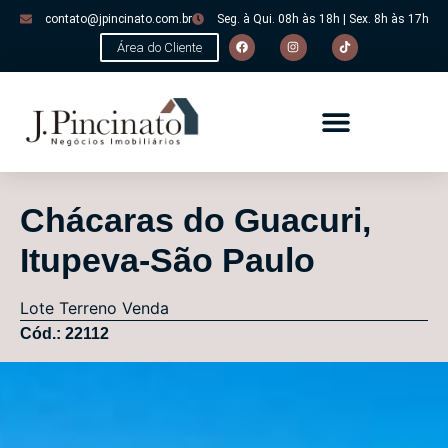
contato@jpincinato.com.br
Seg. à Qui. 08h às 18h | Sex. 8h às 17h
Área do Cliente
Chácaras do Guacuri,
Itupeva-São Paulo
Lote
Terreno
Venda
Cód.: 22112