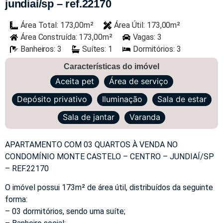
jundiaí/sp – ref.22170
Área Total: 173,00m²
Área Útil: 173,00m²
Área Construída: 173,00m²
Vagas: 3
Banheiros: 3
Suítes: 1
Dormitórios: 3
Características do imóvel
Aceita pet
Área de serviço
Depósito privativo
Iluminação
Sala de estar
Sala de jantar
Varanda
APARTAMENTO COM 03 QUARTOS À VENDA NO
CONDOMÍNIO MONTE CASTELO – CENTRO – JUNDIAÍ/SP
– REF.22170
O imóvel possui 173m² de área útil, distribuídos da seguinte
forma:
– 03 dormitórios, sendo uma suíte;