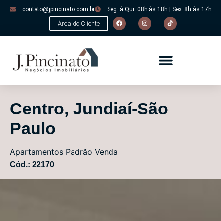
contato@jpincinato.com.br
Seg. à Qui. 08h às 18h | Sex. 8h às 17h
Área do Cliente
Centro, Jundiaí-São
Paulo
Apartamentos
Padrão
Venda
Cód.: 22170